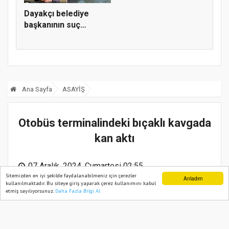
Dayakçı belediye
başkanının suç
dosyası kabar...
Ana Sayfa
ASAYİŞ
Otobüs terminalindeki bıçaklı kavgada
kan aktı
07 Aralık, 2024, Cumartesi 02:55
Sitemizden en iyi şekilde faydalanabilmeniz için çerezler
Anladım
kullanılmaktadır. Bu siteye giriş yaparak çerez kullanımını kabul
etmiş sayılıyorsunuz.
Daha Fazla Bilgi Al
Ana Sayfa
Web TV
Foto Galeri
Yazarlar