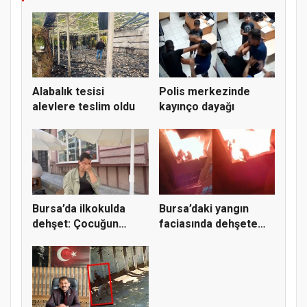
Alabalık tesisi
Polis merkezinde
alevlere teslim oldu
kayınço dayağı
Bursa’da ilkokulda
Bursa’daki yangın
dehşet: Çocuğun
faciasında dehşete
parmağı ko...
düşüren...