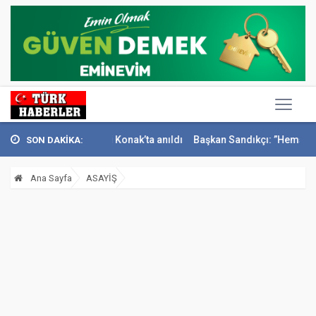
teci İsmail Sivri Konak’ta anıldı
Başkan Sandıkçı: ”Hemşehrilerimizl
SON DAKİKA:
Ana Sayfa
ASAYİŞ