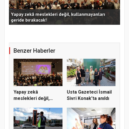
Kocaeli Büyükşehir’in SİDEM’i 129 bin kişiyi afetlere
hazırladı
Ust
Benzer Haberler
Yapay zekâ
Usta Gazeteci İsmail
meslekleri değil,
Sivri Konak’ta anıldı
kullanmayanları...