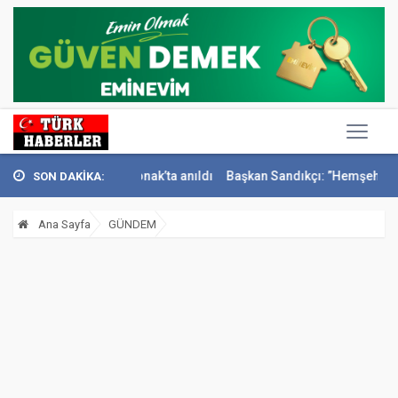
İsmail Sivri Konak’ta anıldı
Başkan Sandıkçı: ”Hemşehrilerimizle ola
SON DAKİKA:
Ana Sayfa
GÜNDEM