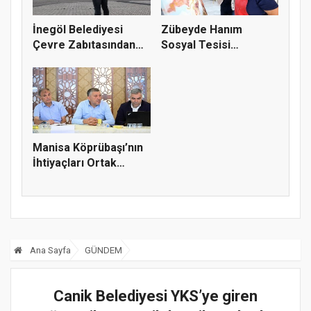
İnegöl Belediyesi
Zübeyde Hanım
Çevre Zabıtasından
Sosyal Tesisi
Drone De...
vatandaşların bul...
Manisa Köprübaşı’nın
İhtiyaçları Ortak
Akılla...
Ana Sayfa
GÜNDEM
Canik Belediyesi YKS’ye giren