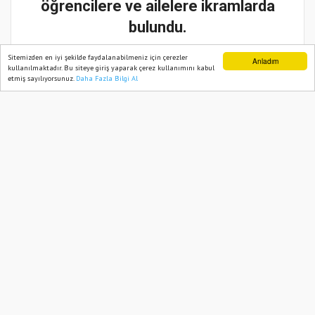
öğrencilere ve ailelere ikramlarda
bulundu.
Sitemizden en iyi şekilde faydalanabilmeniz için çerezler
Anladım
22 Haziran, 2025, Pazar 12:56
kullanılmaktadır. Bu siteye giriş yaparak çerez kullanımını kabul
etmiş sayılıyorsunuz.
Daha Fazla Bilgi Al
Ana Sayfa
Web TV
Foto Galeri
Yazarlar
Abone ol