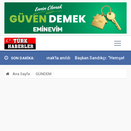
İsmail Sivri Konak’ta anıldı
Başkan Sandıkçı: ”Hemşehrilerimizle ol
SON DAKİKA:
Ana Sayfa
GÜNDEM