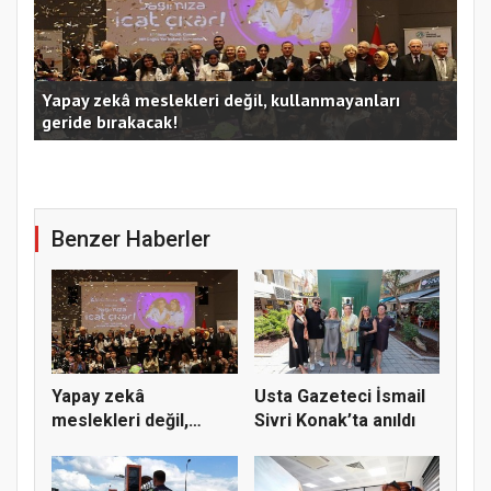
Kocaeli Büyükşehir’in SİDEM’i 129 bin kişiyi afetlere
hazırladı
Ust
Benzer Haberler
Yapay zekâ
Usta Gazeteci İsmail
meslekleri değil,
Sivri Konak’ta anıldı
kullanmayanları...