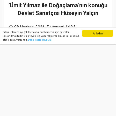
’Ümit Yılmaz ile Doğaçlama’nın konuğu
Devlet Sanatçısı Hüseyin Yalçın
08 Haziran, 2026, Pazartesi 14:34
Sitemizden en iyi şekilde faydalanabilmeniz için çerezler
Anladım
kullanılmaktadır. Bu siteye giriş yaparak çerez kullanımını kabul
etmiş sayılıyorsunuz.
Daha Fazla Bilgi Al
Ana Sayfa
Web TV
Foto Galeri
Yazarlar
Abone ol