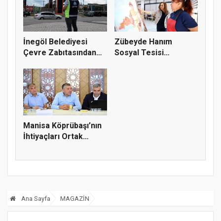
İnegöl Belediyesi
Zübeyde Hanım
Çevre Zabıtasından
Sosyal Tesisi
Drone De...
vatandaşların bul...
Manisa Köprübaşı’nın
İhtiyaçları Ortak
Akılla...
Ana Sayfa
MAGAZİN