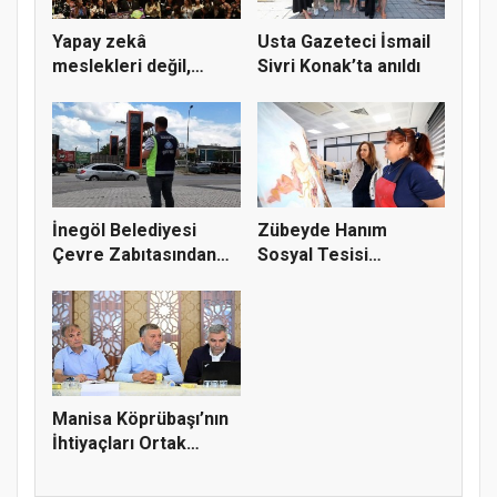
Yapay zekâ
Usta Gazeteci İsmail
meslekleri değil,
Sivri Konak’ta anıldı
kullanmayanları...
İnegöl Belediyesi
Zübeyde Hanım
Çevre Zabıtasından
Sosyal Tesisi
Drone De...
vatandaşların bul...
Manisa Köprübaşı’nın
İhtiyaçları Ortak
Akılla...