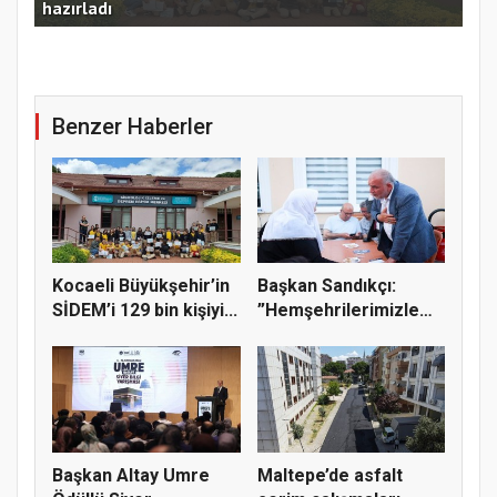
hazırladı
Ust
Benzer Haberler
Kocaeli Büyükşehir’in
Başkan Sandıkçı:
SİDEM’i 129 bin kişiyi...
”Hemşehrilerimizle
olan güçl...
Başkan Altay Umre
Maltepe’de asfalt