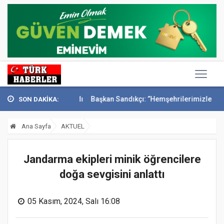
i Konak’ta anıldı
Başkan Sandıkçı: ”Hemşehrilerimizle olan güçl...
SON DAKİKA:
Ana Sayfa
AKTUEL
Jandarma ekipleri minik öğrencilere
doğa sevgisini anlattı
05 Kasım, 2024, Salı 16:08