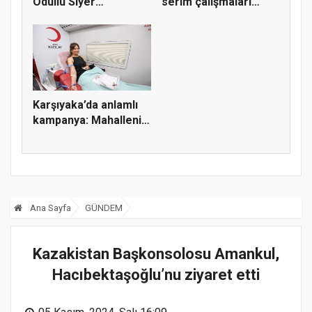
Ödüllü Siyer
serim çalışmaları
Yarışmasını Ka...
sürüyor
Karşıyaka’da anlamlı
kampanya: Mahallenin
güc...
Ana Sayfa
GÜNDEM
Kazakistan Başkonsolosu Amankul,
Hacıbektaşoğlu’nu ziyaret etti