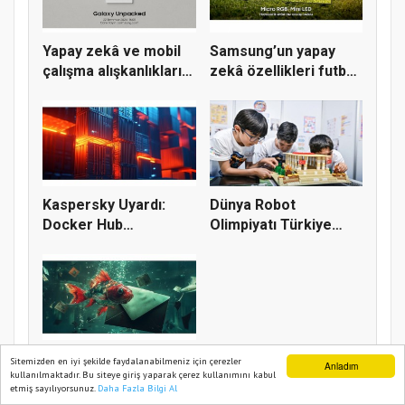
Yapay zekâ ve mobil
Samsung’un yapay
çalışma alışkanlıkları
zekâ özellikleri futbol
il...
izle...
Kaspersky Uyardı:
Dünya Robot
Docker Hub
Olimpiyatı Türkiye
İmajlarının Üçte...
Finali’nde tek...
Kaspersky Oltalama
Sitemizden en iyi şekilde faydalanabilmeniz için çerezler
Anladım
kullanılmaktadır. Bu siteye giriş yaparak çerez kullanımını kabul
Tehditlerinin
etmiş sayılıyorsunuz.
Daha Fazla Bilgi Al
Ana Sayfa
Web TV
Foto Galeri
Yazarlar
Dönüşümünü M...