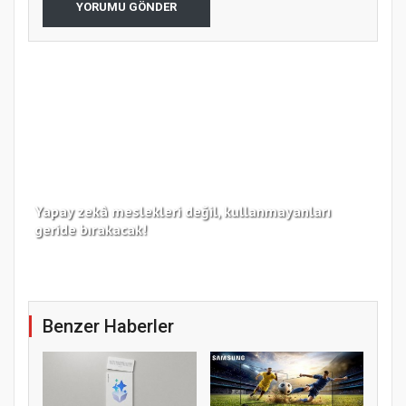
YORUMU GÖNDER
Yapay zekâ meslekleri değil, kullanmayanları
Koc
geride bırakacak!
haz
Benzer Haberler