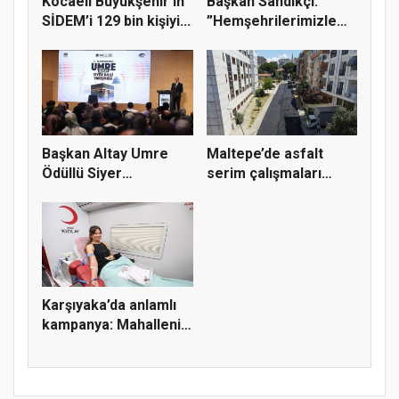
Kocaeli Büyükşehir’in
Başkan Sandıkçı:
SİDEM’i 129 bin kişiyi...
”Hemşehrilerimizle
olan güçl...
Başkan Altay Umre
Maltepe’de asfalt
Ödüllü Siyer
serim çalışmaları
Yarışmasını Ka...
sürüyor
Karşıyaka’da anlamlı
kampanya: Mahallenin
güc...