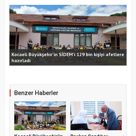
Kocaeli Büyükşehir’in SİDEM’i 129 bin kişiyi afetlere
hazırladı
Ust
Benzer Haberler