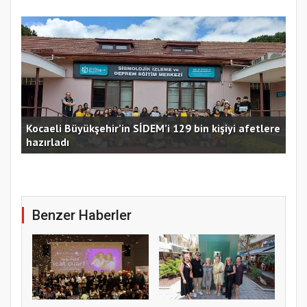
Kocaeli Büyükşehir’in SİDEM’i 129 bin kişiyi afetlere
hazırladı
Ust
Benzer Haberler