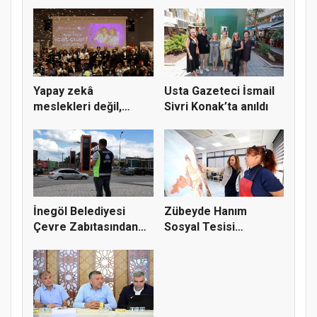
Yapay zekâ
Usta Gazeteci İsmail
meslekleri değil,
Sivri Konak’ta anıldı
kullanmayanları...
İnegöl Belediyesi
Zübeyde Hanım
Çevre Zabıtasından
Sosyal Tesisi
Drone De...
vatandaşların bul...