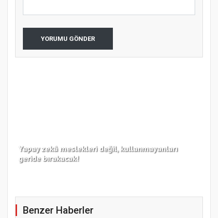
YORUMU GÖNDER
Yapay zekâ meslekleri değil, kullanmayanları
Koc
geride bırakacak!
haz
Benzer Haberler