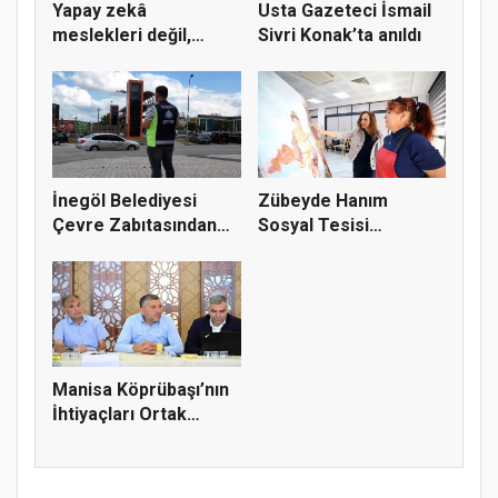
Yapay zekâ
Usta Gazeteci İsmail
meslekleri değil,
Sivri Konak’ta anıldı
kullanmayanları...
İnegöl Belediyesi
Zübeyde Hanım
Çevre Zabıtasından
Sosyal Tesisi
Drone De...
vatandaşların bul...
Manisa Köprübaşı’nın
İhtiyaçları Ortak
Akılla...