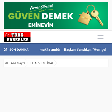
 İsmail Sivri Konak’ta anıldı
Başkan Sandıkçı: ”Hemşehrilerimizle ol
SON DAKİKA:
Ana Sayfa
FUAR-FESTİVAL