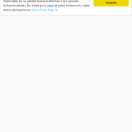
Sitemizden en iyi şekilde faydalanabilmeniz için çerezler
Anladım
kullanılmaktadır. Bu siteye giriş yaparak çerez kullanımını kabul
etmiş sayılıyorsunuz.
Daha Fazla Bilgi Al
Ana Sayfa
Web TV
Foto Galeri
Yazarlar
Abone ol
Develi Belediyesi önceki dönem Başkanı
Mehmet Cabbar’ın vefat eden
anneannesi Emine Baldık toprağa verildi.