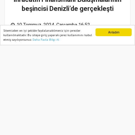
beşincisi Denizli’de gerçekleşti
10 Temmuz, 2024, Çarşamba 16:52
Sitemizden en iyi şekilde faydalanabilmeniz için çerezler
Anladım
kullanılmaktadır. Bu siteye giriş yaparak çerez kullanımını kabul
etmiş sayılıyorsunuz.
Daha Fazla Bilgi Al
Ana Sayfa
Web TV
Foto Galeri
Yazarlar
Abone ol
İhracatın Finansmanı Buluşmalarının