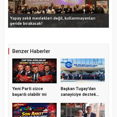
Kocaeli Büyükşehir’in SİDEM’i 129 bin kişiyi afetlere
hazırladı
Ust
Benzer Haberler
Yeni Parti sizce
Başkan Tugay’dan
başarılı olabilir mi
sanayiciye destek
mesajı