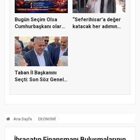
Bugün Seçim Olsa
“Seferihisar’a değer
Cumhurbaşkanı olarak
katacak her adımın
kimi gö...
yanın...
Taban İl Başkanını
Seçti: Son Söz Genel
Merke...
Ana Sayfa
EKONOMİ
İhracatın Finansmanı Buluşmalarının