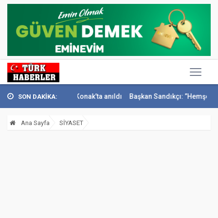
i İsmail Sivri Konak’ta anıldı
Başkan Sandıkçı: ”Hemşehrilerimizle 
SON DAKİKA:
Ana Sayfa
SİYASET