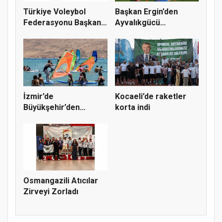
Türkiye Voleybol
Başkan Ergin’den
Federasyonu Başkanı
Ayvalıkgücü
Mehmet A...
Belediyespor’a M...
İzmir’de
Kocaeli’de raketler
Büyükşehir’den
korta indi
gençlere sörf
deneyim...
Osmangazili Atıcılar
Zirveyi Zorladı