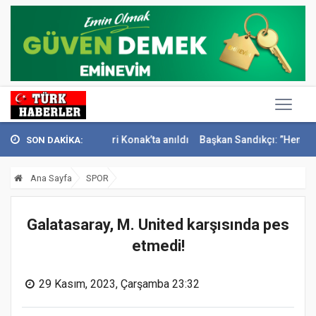
zeteci İsmail Sivri Konak’ta anıldı
Başkan Sandıkçı: ”Hemşehrilerimi
SON DAKİKA:
Ana Sayfa
SPOR
Galatasaray, M. United karşısında pes
etmedi!
29 Kasım, 2023, Çarşamba 23:32