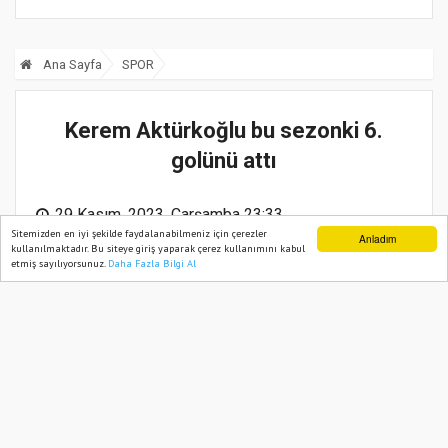
Ana Sayfa
SPOR
Kerem Aktürkoğlu bu sezonki 6.
golünü attı
29 Kasım, 2023, Çarşamba 23:33
Sitemizden en iyi şekilde faydalanabilmeniz için çerezler
Anladım
kullanılmaktadır. Bu siteye giriş yaparak çerez kullanımını kabul
etmiş sayılıyorsunuz.
Daha Fazla Bilgi Al
Ana Sayfa
Web TV
Foto Galeri
Yazarlar