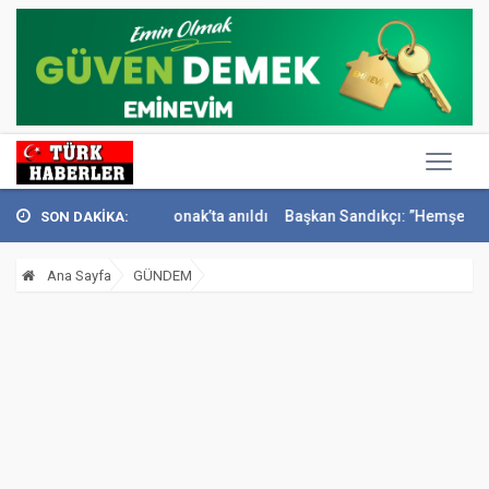
i İsmail Sivri Konak’ta anıldı
Başkan Sandıkçı: ”Hemşehrilerimizle 
SON DAKİKA:
Ana Sayfa
GÜNDEM