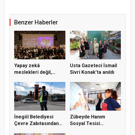
Benzer Haberler
Yapay zekâ
Usta Gazeteci İsmail
meslekleri değil,
Sivri Konak’ta anıldı
kullanmayanları...
İnegöl Belediyesi
Zübeyde Hanım
Çevre Zabıtasından
Sosyal Tesisi
Drone De...
vatandaşların bul...