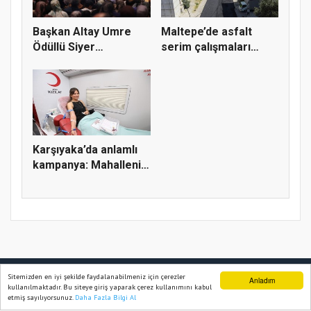
Başkan Altay Umre
Maltepe’de asfalt
Ödüllü Siyer
serim çalışmaları
Yarışmasını Ka...
sürüyor
Karşıyaka’da anlamlı
kampanya: Mahallenin
güc...
TÜRK HABERLER 2022
Sitemizden en iyi şekilde faydalanabilmeniz için çerezler
Anladım
Yazılım |
Onemsoft
kullanılmaktadır. Bu siteye giriş yaparak çerez kullanımını kabul
etmiş sayılıyorsunuz.
Daha Fazla Bilgi Al
Ana Sayfa
Web TV
Foto Galeri
Yazarlar
Künye
Gizlilik Politikası
Sitene Ekle
İletişim