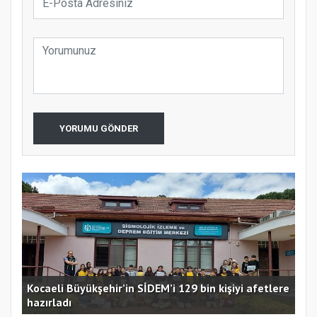
YORUMU GÖNDER
Kocaeli Büyükşehir’in SİDEM’i 129 bin kişiyi afetlere
hazırladı
Ust