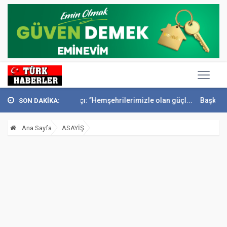
kan Sandıkçı: ”Hemşehrilerimizle olan güçl...
Başkan Altay Umre Öd
SON DAKİKA:
Ana Sayfa
ASAYİŞ