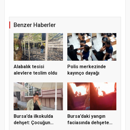
Benzer Haberler
Alabalık tesisi
Polis merkezinde
alevlere teslim oldu
kayınço dayağı
Bursa’da ilkokulda
Bursa’daki yangın
dehşet: Çocuğun
faciasında dehşete
parmağı ko...
düşüren...