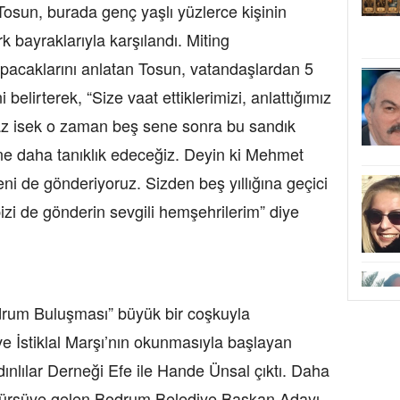
osun, burada genç yaşlı yüzlerce kişinin
k bayraklarıyla karşılandı. Miting
acaklarını anlatan Tosun, vatandaşlardan 5
ni belirterek, “Size vaat ettiklerimizi, anlattığımız
maz isek o zaman beş sene sonra bu sandık
üne daha tanıklık edeceğiz. Deyin ki Mehmet
i de gönderiyoruz. Sizden beş yıllığına geçici
zi de gönderin sevgili hemşehrilerim” diye
drum Buluşması” büyük bir coşkuyla
 ve İstiklal Marşı’nın okunmasıyla başlayan
ınlılar Derneği Efe ile Hande Ünsal çıktı. Daha
a kürsüye gelen Bodrum Belediye Başkan Adayı