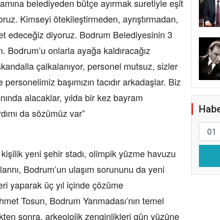
mamına belediyeden bütçe ayırmak suretiyle eşit
oruz. Kimseyi ötekileştirmeden, ayrıştırmadan,
 edeceğiz diyoruz. Bodrum Belediyesinin 3
un. Bodrum’u onlarla ayağa kaldıracağız
skandalla çalkalanıyor, personel mutsuz, sizler
e personelimiz başımızın tacıdır arkadaşlar. Biz
nında alacaklar, yılda bir kez bayram
Habe
ardımı da sözümüz var”
 kişilik yeni şehir stadı, olimpik yüzme havuzu
larını, Bodrum’un ulaşım sorununu da yeni
ri yaparak üç yıl içinde çözüme
ehmet Tosun, Bodrum Yarımadası’nın temel
ükten sonra, arkeolojik zenginlikleri gün yüzüne