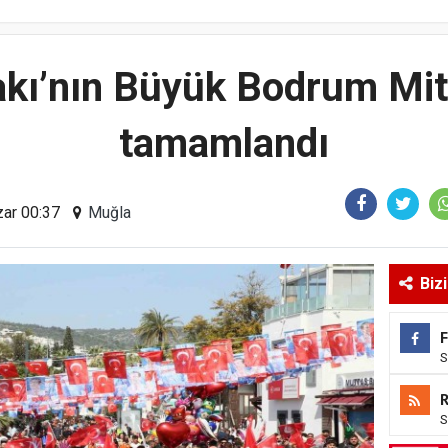
akı’nın Büyük Bodrum Mit
tamamlandı
zar 00:37
Muğla
Biz
S
S