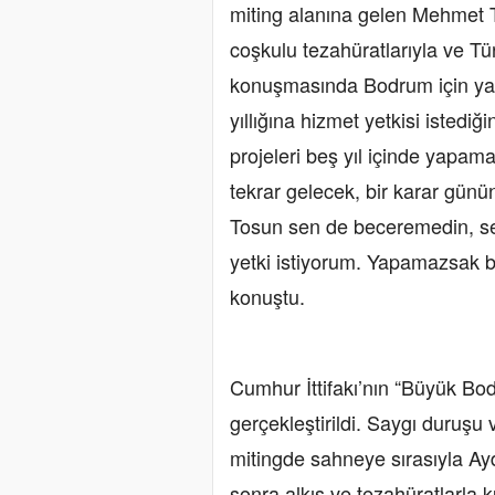
miting alanına gelen Mehmet T
coşkulu tezahüratlarıyla ve Tür
konuşmasında Bodrum için yap
yıllığına hizmet yetkisi istediği
projeleri beş yıl içinde yapa
tekrar gelecek, bir karar gün
Tosun sen de beceremedin, sen
yetki istiyorum. Yapamazsak bi
konuştu.
Cumhur İttifakı’nın “Büyük Bo
gerçekleştirildi. Saygı duruşu
mitingde sahneye sırasıyla Ayd
sonra alkış ve tezahüratlarl