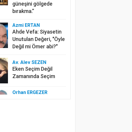
güneşini gölgede
bırakma.”
Azmi ERTAN
Ahde Vefa: Siyasetin
Unutulan Değeri, "Öyle
Değil mi Ömer abi?"
Av. Alev SEZEN
Eken Seçim Değil
Zamanında Seçim
Orhan ERGEZER
Kelimelerle Başlayan
Tasfiye: “Kurtuluş
Savaşı”ndan Kim
Rahatsız?