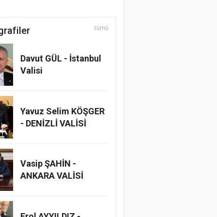
grafiler
tümü
Davut GÜL - İstanbul
Valisi
Yavuz Selim KÖŞGER
- DENİZLİ VALİSİ
Vasip ŞAHİN -
ANKARA VALİSİ
Erol AYYILDIZ -