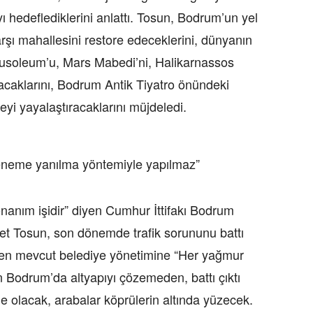
 hedeflediklerini anlattı. Tosun, Bodrum’un yel
arşı mahallesini restore edeceklerini, dünyanın
ousoleum’u, Mars Mabedi’ni, Halikarnassos
acaklarını, Bodrum Antik Tiyatro önündeki
eyi yayalaştıracaklarını müjdeledi.
 deneme yanılma yöntemiyle yapılmaz”
donanım işidir” diyen Cumhur İttifakı Bodrum
 Tosun, son dönemde trafik sorununu battı
eyen mevcut belediye yönetimine “Her yağmur
 Bodrum’da altyapıyı çözemeden, battı çıktı
 olacak, arabalar köprülerin altında yüzecek.