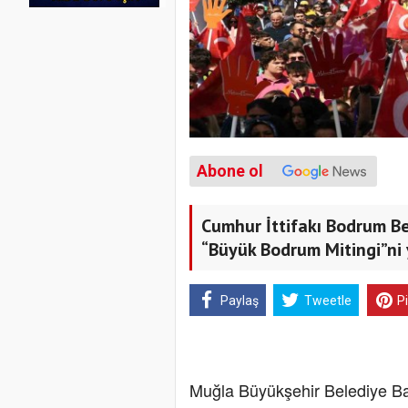
Abone ol
Cumhur İttifakı Bodrum B
“Büyük Bodrum Mitingi”ni y
Paylaş
Tweetle
P
Muğla Büyükşehir Belediye Başk