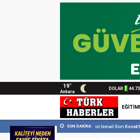
19°
DOLAR
44.7
Ankara
EĞİTİM
SON DAKİKA:
M’i 129 bin kişiyi...
Usta Gazeteci İsmail Sivri Konak’ta anıldı
Baş