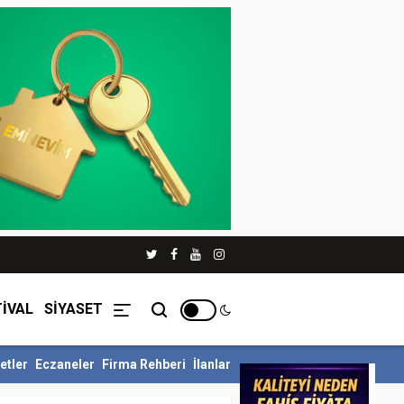
İVAL
SİYASET
etler
Eczaneler
Firma Rehberi
İlanlar
üllü Siyer Yarışmasını Ka...
İnegöl Belediyesi Çevre Zabıtasından D