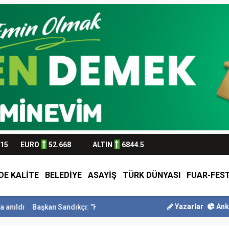
315
EURO
52.668
ALTIN
6844.5
DE KALİTE
BELEDİYE
ASAYİŞ
TÜRK DÜNYASI
FUAR-FEST
Yazarlar
Ank
kan Sandıkçı: ”Hemşehrilerimizle olan güçl...
Başkan Altay Umre Öd