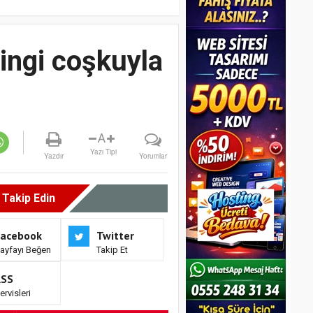
ingi coşkuyla
A
Yazı Tipi
Yazdır
Yorumlar
i Takip Edin
Facebook
Twitter
ayfayı Beğen
Takip Et
RSS
ervisleri