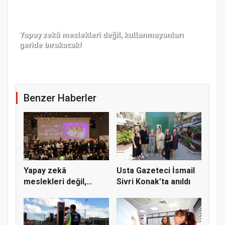
Yapay zekâ meslekleri değil, kullanmayanları
Koc
geride bırakacak!
haz
Benzer Haberler
Yapay zekâ
Usta Gazeteci İsmail
meslekleri değil,
Sivri Konak’ta anıldı
kullanmayanları...