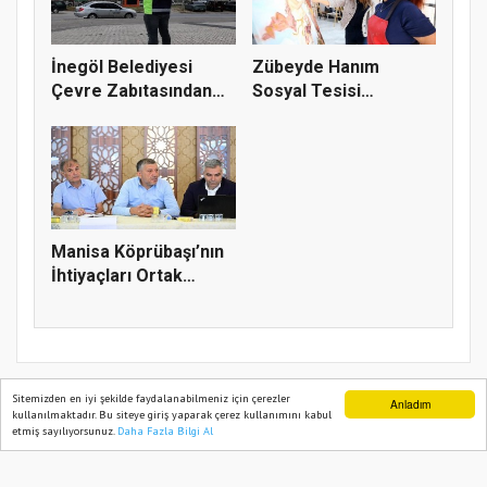
İnegöl Belediyesi
Zübeyde Hanım
Çevre Zabıtasından
Sosyal Tesisi
Drone De...
vatandaşların bul...
Manisa Köprübaşı’nın
İhtiyaçları Ortak
Akılla...
Sitemizden en iyi şekilde faydalanabilmeniz için çerezler
Anladım
kullanılmaktadır. Bu siteye giriş yaparak çerez kullanımını kabul
etmiş sayılıyorsunuz.
Daha Fazla Bilgi Al
Ana Sayfa
Web TV
Foto Galeri
Yazarlar
TÜRK HABERLER 2022
Yazılım |
Onemsoft