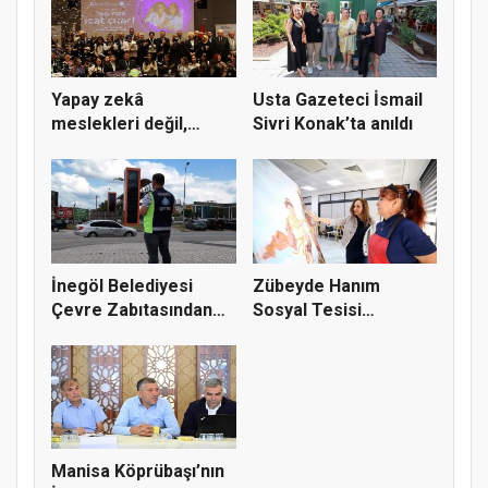
Yapay zekâ
Usta Gazeteci İsmail
meslekleri değil,
Sivri Konak’ta anıldı
kullanmayanları...
İnegöl Belediyesi
Zübeyde Hanım
Çevre Zabıtasından
Sosyal Tesisi
Drone De...
vatandaşların bul...
Manisa Köprübaşı’nın