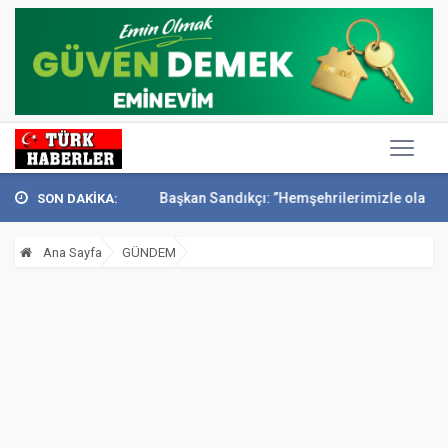
’ta anıldı
Başkan Sandıkçı: ”Hemşehrilerimizle olan güçl...
Başkan
SON DAKİKA:
Ana Sayfa
GÜNDEM