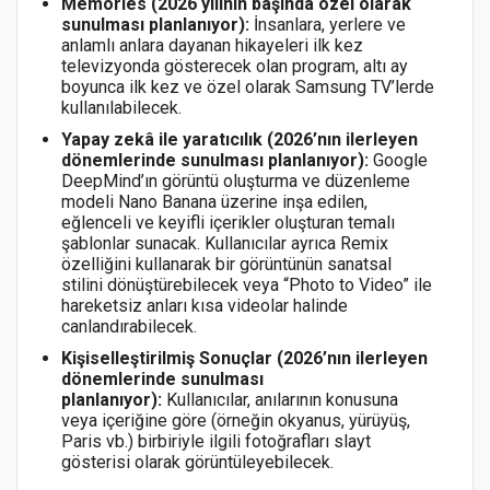
Memories (2026 yılının başında özel olarak
sunulması planlanıyor):
İnsanlara, yerlere ve
anlamlı anlara dayanan hikayeleri ilk kez
televizyonda gösterecek olan program, altı ay
boyunca ilk kez ve özel olarak Samsung TV’lerde
kullanılabilecek.
Yapay zekâ ile yaratıcılık (2026’nın ilerleyen
dönemlerinde sunulması planlanıyor):
Google
DeepMind’ın görüntü oluşturma ve düzenleme
modeli Nano Banana üzerine inşa edilen,
eğlenceli ve keyifli içerikler oluşturan temalı
şablonlar sunacak. Kullanıcılar ayrıca Remix
özelliğini kullanarak bir görüntünün sanatsal
stilini dönüştürebilecek veya “Photo to Video” ile
hareketsiz anları kısa videolar halinde
canlandırabilecek.
Kişiselleştirilmiş Sonuçlar (2026’nın ilerleyen
dönemlerinde sunulması
planlanıyor):
Kullanıcılar, anılarının konusuna
veya içeriğine göre (örneğin okyanus, yürüyüş,
Paris vb.) birbiriyle ilgili fotoğrafları slayt
gösterisi olarak görüntüleyebilecek.