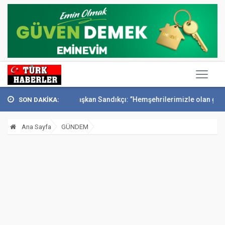
 anıldı
Başkan Sandıkçı: ”Hemşehrilerimizle olan güçl...
Başkan A
SON DAKİKA:
Ana Sayfa
GÜNDEM