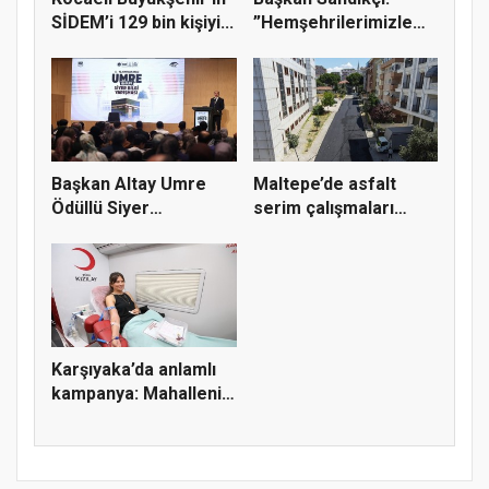
SİDEM’i 129 bin kişiyi...
”Hemşehrilerimizle
olan güçl...
Başkan Altay Umre
Maltepe’de asfalt
Ödüllü Siyer
serim çalışmaları
Yarışmasını Ka...
sürüyor
Karşıyaka’da anlamlı
kampanya: Mahallenin
güc...