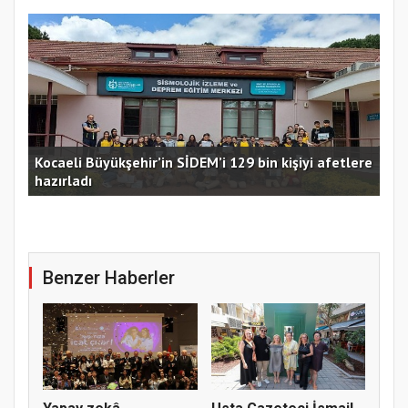
Kocaeli Büyükşehir’in SİDEM’i 129 bin kişiyi afetlere
hazırladı
Ust
Benzer Haberler