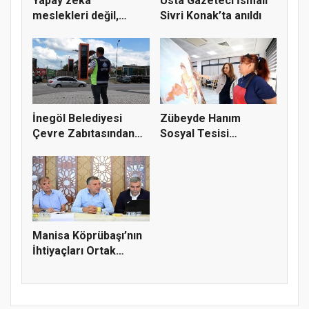
Yapay zekâ
Usta Gazeteci İsmail
meslekleri değil,
Sivri Konak’ta anıldı
kullanmayanları...
İnegöl Belediyesi
Zübeyde Hanım
Çevre Zabıtasından
Sosyal Tesisi
Drone De...
vatandaşların bul...
Manisa Köprübaşı’nın
İhtiyaçları Ortak
Akılla...