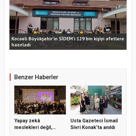
Kocaeli Büyükşehir’in SİDEM’i 129 bin kişiyi afetlere
hazırladı
Ust
Benzer Haberler
Yapay zekâ
Usta Gazeteci İsmail
meslekleri değil,
Sivri Konak’ta anıldı
kullanmayanları...