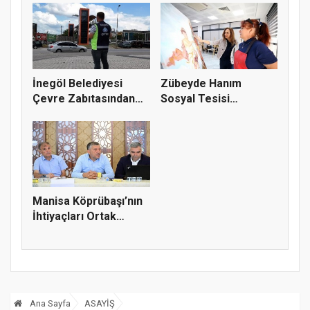
İnegöl Belediyesi
Zübeyde Hanım
Çevre Zabıtasından
Sosyal Tesisi
Drone De...
vatandaşların bul...
Manisa Köprübaşı’nın
İhtiyaçları Ortak
Akılla...
Ana Sayfa
ASAYİŞ