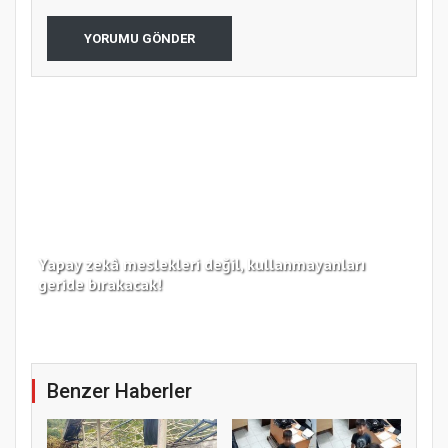
YORUMU GÖNDER
Yapay zekâ meslekleri değil, kullanmayanları
Koc
geride bırakacak!
haz
Benzer Haberler