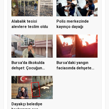
Alabalık tesisi
Polis merkezinde
alevlere teslim oldu
kayınço dayağı
Bursa’da ilkokulda
Bursa’daki yangın
dehşet: Çocuğun
faciasında dehşete
parmağı ko...
düşüren...
Dayakçı belediye