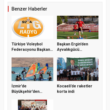
Benzer Haberler
Türkiye Voleybol
Başkan Ergin’den
Federasyonu Başkanı
Ayvalıkgücü
Mehmet A...
Belediyespor’a M...
İzmir’de
Kocaeli’de raketler
Büyükşehir’den
korta indi
gençlere sörf
deneyim...