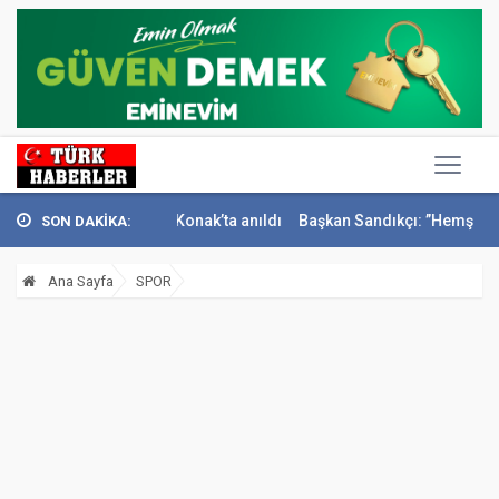
eci İsmail Sivri Konak’ta anıldı
Başkan Sandıkçı: ”Hemşehrilerimizle
SON DAKİKA:
Ana Sayfa
SPOR