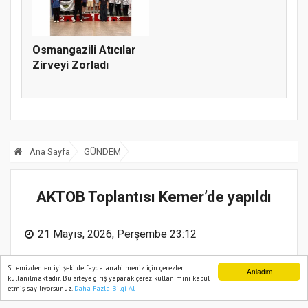
Osmangazili Atıcılar
Zirveyi Zorladı
Ana Sayfa
GÜNDEM
AKTOB Toplantısı Kemer’de yapıldı
21 Mayıs, 2026, Perşembe 23:12
Sitemizden en iyi şekilde faydalanabilmeniz için çerezler
Anladım
kullanılmaktadır. Bu siteye giriş yaparak çerez kullanımını kabul
etmiş sayılıyorsunuz.
Daha Fazla Bilgi Al
Ana Sayfa
Web TV
Foto Galeri
Yazarlar