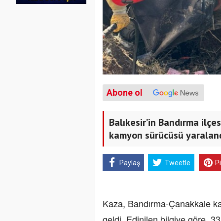
Abone ol
Balıkesir’in Bandırma ilçe
kamyon sürücüsü yaraland
Paylaş
Tweetle
P
Kaza, Bandırma-Çanakkale ka
geldi. Edinilen bilgiye göre,