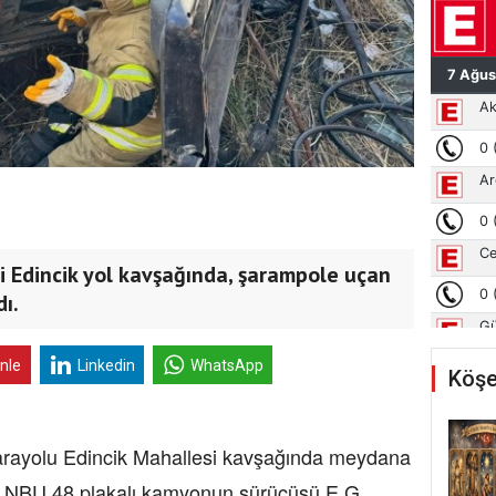
si Edincik yol kavşağında, şarampole uçan
ı.
inle
Linkedin
WhatsApp
Köşe
rayolu Edincik Mahallesi kavşağında meydana
 33 NBU 48 plakalı kamyonun sürücüsü E.G.,