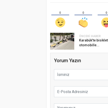
0
0
0
ÖNCEKI HABER
Karabük’te bisikle
otomobille...
Yorum Yazın