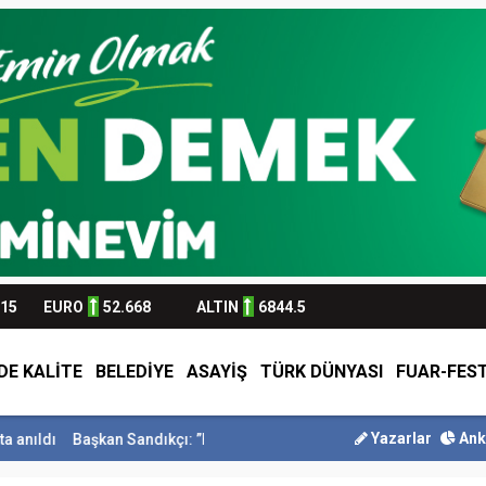
315
EURO
52.668
ALTIN
6844.5
DE KALİTE
BELEDİYE
ASAYİŞ
TÜRK DÜNYASI
FUAR-FEST
Yazarlar
Ank
n Sandıkçı: ”Hemşehrilerimizle olan güçl...
Başkan Altay Umre Ödül