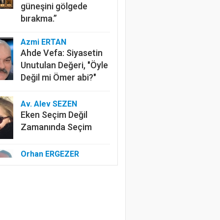
güneşini gölgede
bırakma.”
Azmi ERTAN
Ahde Vefa: Siyasetin
Unutulan Değeri, "Öyle
Değil mi Ömer abi?"
Av. Alev SEZEN
Eken Seçim Değil
Zamanında Seçim
Orhan ERGEZER
Kelimelerle Başlayan
Tasfiye: “Kurtuluş
Savaşı”ndan Kim
Rahatsız?