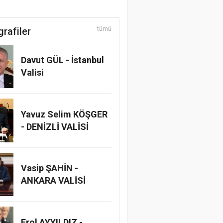
grafiler
tümü
Davut GÜL - İstanbul
Valisi
Yavuz Selim KÖŞGER
- DENİZLİ VALİSİ
Vasip ŞAHİN -
ANKARA VALİSİ
Erol AYYILDIZ -