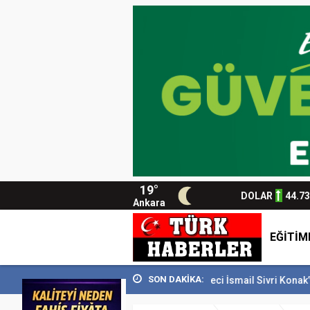
19°
DOLAR
44.7
Ankara
EĞİTİM
SON DAKİKA:
’i 129 bin kişiyi...
Usta Gazeteci İsmail Sivri Konak’ta anıldı
Başka