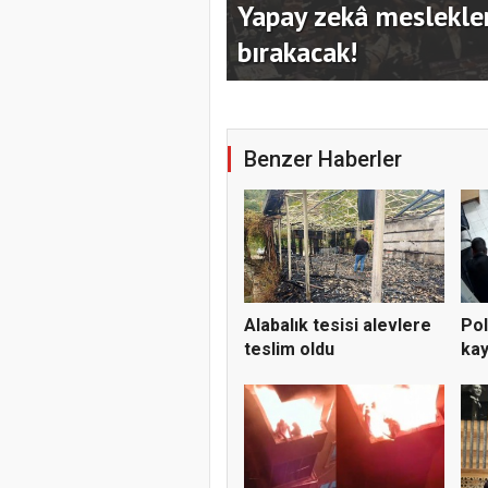
mayanları geride
Kocaeli Büyükşehir’in
hazırladı
Benzer Haberler
Alabalık tesisi alevlere
Pol
teslim oldu
kay