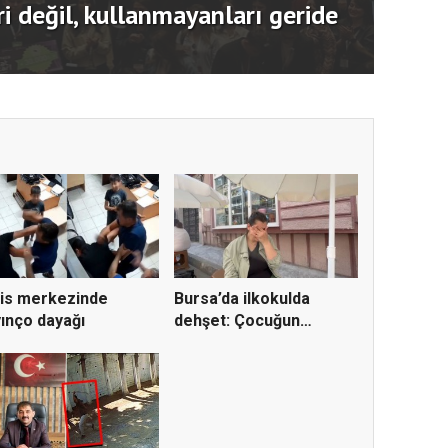
 SİDEM’i 129 bin kişiyi afetlere
Usta 
is merkezinde
Bursa’da ilkokulda
ınço dayağı
dehşet: Çocuğun
parmağı ko...