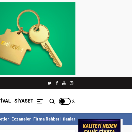
İVAL
SİYASET
etler
Eczaneler
Firma Rehberi
İlanlar
lü Siyer Yarışmasını Ka...
İnegöl Belediyesi Çevre Zabıtasından Dr