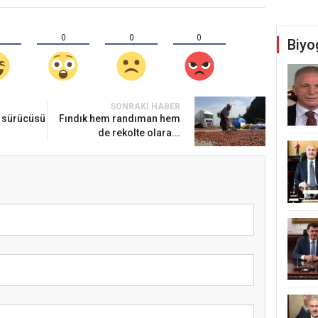
0
0
0
Biyo
SONRAKI HABER
t sürücüsü
Fındık hem randıman hem
de rekolte olara...