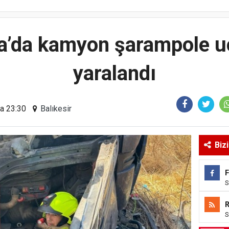
’da kamyon şarampole uç
yaralandı
ma 23:30
Balıkesir
Biz
S
S