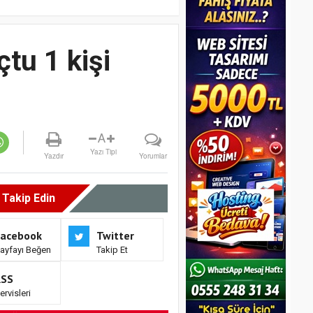
tu 1 kişi
A
Yazı Tipi
Yazdır
Yorumlar
i Takip Edin
Facebook
Twitter
ayfayı Beğen
Takip Et
RSS
ervisleri