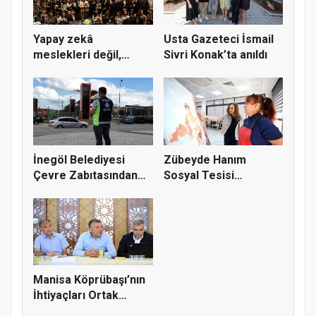
Yapay zekâ
Usta Gazeteci İsmail
meslekleri değil,
Sivri Konak’ta anıldı
kullanmayanları...
İnegöl Belediyesi
Zübeyde Hanım
Çevre Zabıtasından
Sosyal Tesisi
Drone De...
vatandaşların bul...
Manisa Köprübaşı’nın
İhtiyaçları Ortak
Akılla...