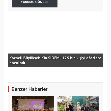
YORUMU GÖNDER
Kocaeli Büyükşehir’in SİDEM’i 129 bin kişiyi afetlere
hazırladı
Ust
Benzer Haberler