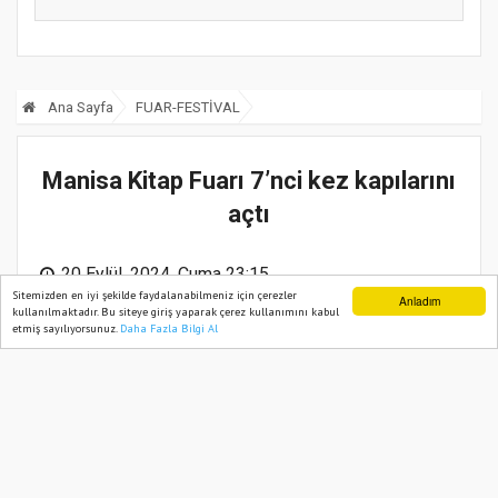
Ana Sayfa
FUAR-FESTİVAL
Manisa Kitap Fuarı 7’nci kez kapılarını
açtı
20 Eylül, 2024, Cuma 23:15
Sitemizden en iyi şekilde faydalanabilmeniz için çerezler
Anladım
kullanılmaktadır. Bu siteye giriş yaparak çerez kullanımını kabul
etmiş sayılıyorsunuz.
Daha Fazla Bilgi Al
Ana Sayfa
Web TV
Foto Galeri
Yazarlar