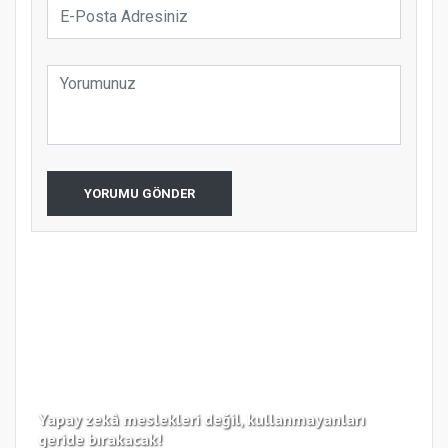
YORUMU GÖNDER
Yapay zekâ meslekleri değil, kullanmayanları
Koc
geride bırakacak!
haz