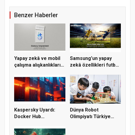
Benzer Haberler
Yapay zekâ ve mobil
Samsung’un yapay
çalışma alışkanlıkları
zekâ özellikleri futbol
il...
izle...
Kaspersky Uyardı:
Dünya Robot
Docker Hub
Olimpiyatı Türkiye
İmajlarının Üçte...
Finali’nde tek...