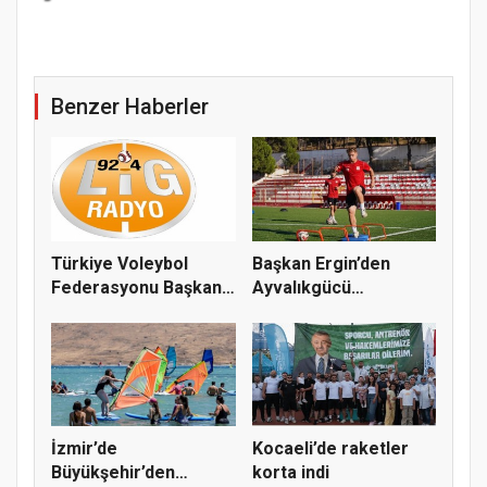
Benzer Haberler
Türkiye Voleybol
Başkan Ergin’den
Federasyonu Başkanı
Ayvalıkgücü
Mehmet A...
Belediyespor’a M...
İzmir’de
Kocaeli’de raketler
Büyükşehir’den
korta indi