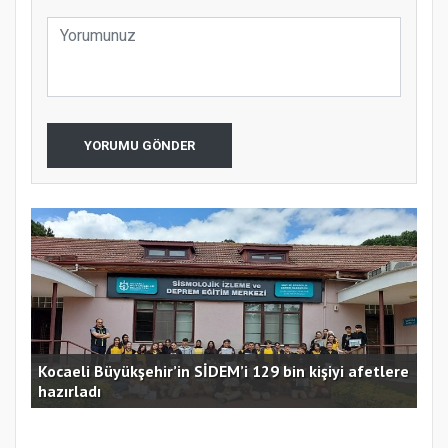
YORUMU GÖNDER
Kocaeli Büyükşehir’in SİDEM’i 129 bin kişiyi afetlere
hazırladı
Ust