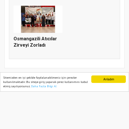
gençlere sörf
deneyim...
Osmangazili Atıcılar
Zirveyi Zorladı
Sitemizden en iyi şekilde faydalanabilmeniz için çerezler
Anladım
kullanılmaktadır. Bu siteye giriş yaparak çerez kullanımını kabul
etmiş sayılıyorsunuz.
Daha Fazla Bilgi Al
Ana Sayfa
Web TV
Foto Galeri
Yazarlar
TÜRK HABERLER 2022
Yazılım |
Onemsoft
Künye
Gizlilik Politikası
Sitene Ekle
İletişim