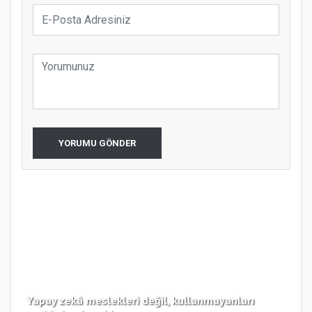
YORUMU GÖNDER
Yapay zekâ meslekleri değil, kullanmayanları
Koc