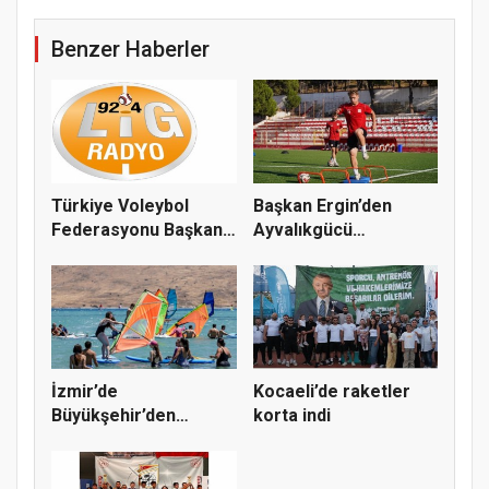
Benzer Haberler
Türkiye Voleybol
Başkan Ergin’den
Federasyonu Başkanı
Ayvalıkgücü
Mehmet A...
Belediyespor’a M...
İzmir’de
Kocaeli’de raketler
Büyükşehir’den
korta indi
gençlere sörf
deneyim...