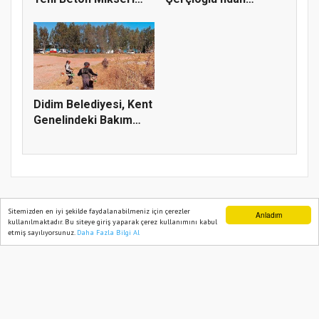
Görev...
Söke’de Altyapı
Yatırım...
Didim Belediyesi, Kent
Genelindeki Bakım
Çalı...
Sitemizden en iyi şekilde faydalanabilmeniz için çerezler
Anladım
kullanılmaktadır. Bu siteye giriş yaparak çerez kullanımını kabul
TÜRK HABERLER 2022
etmiş sayılıyorsunuz.
Daha Fazla Bilgi Al
Ana Sayfa
Web TV
Foto Galeri
Yazarlar
Yazılım |
Onemsoft
Künye
Gizlilik Politikası
Sitene Ekle
İletişim