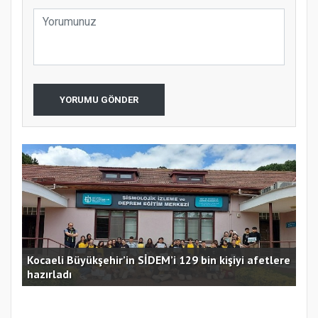
YORUMU GÖNDER
Kocaeli Büyükşehir’in SİDEM’i 129 bin kişiyi afetlere
hazırladı
Ust