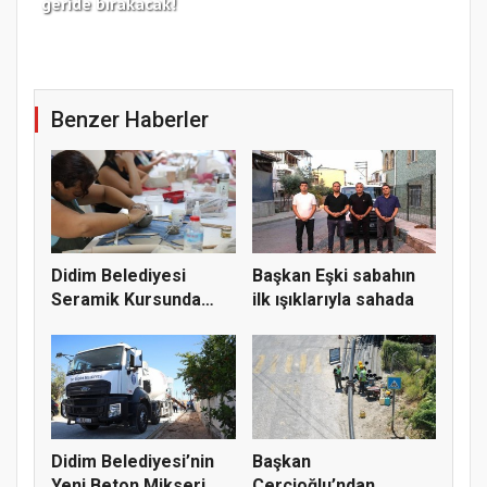
geride bırakacak!
haz
Benzer Haberler
Didim Belediyesi
Başkan Eşki sabahın
Seramik Kursunda
ilk ışıklarıyla sahada
Üretim Deva...
Didim Belediyesi’nin
Başkan
Yeni Beton Mikseri
Çerçioğlu’ndan