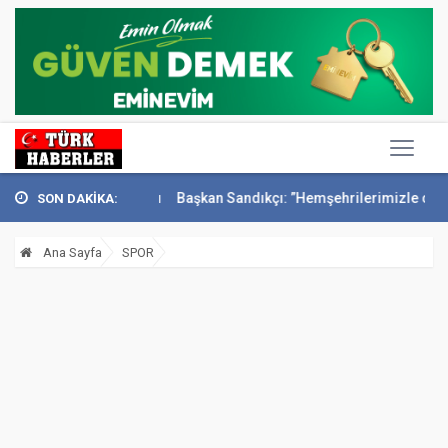
 Konak’ta anıldı
Başkan Sandıkçı: ”Hemşehrilerimizle olan güçl...
SON DAKİKA:
Ana Sayfa
SPOR