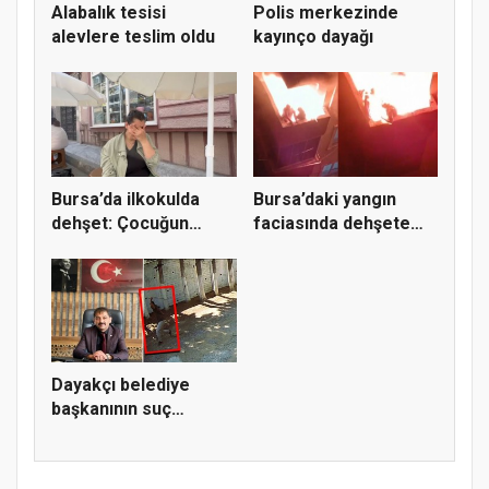
Alabalık tesisi
Polis merkezinde
alevlere teslim oldu
kayınço dayağı
Bursa’da ilkokulda
Bursa’daki yangın
dehşet: Çocuğun
faciasında dehşete
parmağı ko...
düşüren...
Dayakçı belediye
başkanının suç
dosyası kabar...