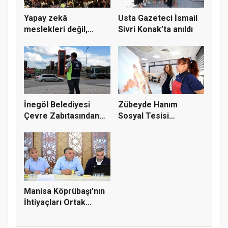
Yapay zekâ
Usta Gazeteci İsmail
meslekleri değil,
Sivri Konak’ta anıldı
kullanmayanları...
İnegöl Belediyesi
Zübeyde Hanım
Çevre Zabıtasından
Sosyal Tesisi
Drone De...
vatandaşların bul...
Manisa Köprübaşı’nın
İhtiyaçları Ortak
Akılla...