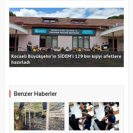
Kocaeli Büyükşehir’in SİDEM’i 129 bin kişiyi afetlere
hazırladı
Ust
Benzer Haberler