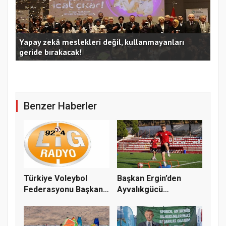
Kocaeli Büyükşehir’in SİDEM’i 129 bin kişiyi afetlere
hazırladı
Ust
Benzer Haberler
Türkiye Voleybol
Başkan Ergin’den
Federasyonu Başkanı
Ayvalıkgücü
Mehmet A...
Belediyespor’a M...