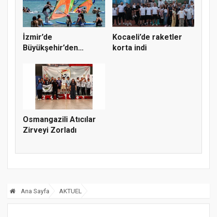
İzmir’de
Kocaeli’de raketler
Büyükşehir’den
korta indi
gençlere sörf
deneyim...
Osmangazili Atıcılar
Zirveyi Zorladı
Ana Sayfa
AKTUEL