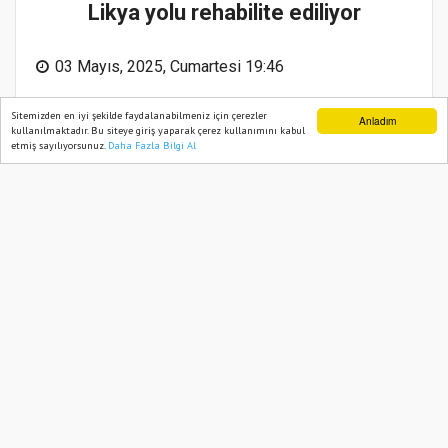
Likya yolu rehabilite ediliyor
03 Mayıs, 2025, Cumartesi 19:46
Sitemizden en iyi şekilde faydalanabilmeniz için çerezler
Anladım
kullanılmaktadır. Bu siteye giriş yaparak çerez kullanımını kabul
etmiş sayılıyorsunuz.
Daha Fazla Bilgi Al
Ana Sayfa
Web TV
Foto Galeri
Yazarlar
Abone ol
Likya yolu rehabilite ediliyor