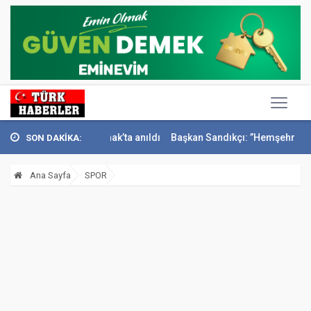
smail Sivri Konak’ta anıldı
Başkan Sandıkçı: ”Hemşehrilerimizle olan
SON DAKİKA:
Ana Sayfa
SPOR