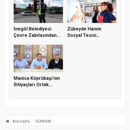
İnegöl Belediyesi
Zübeyde Hanım
Çevre Zabıtasından
Sosyal Tesisi
Drone De...
vatandaşların bul...
Manisa Köprübaşı’nın
İhtiyaçları Ortak
Akılla...
Ana Sayfa
GÜNDEM