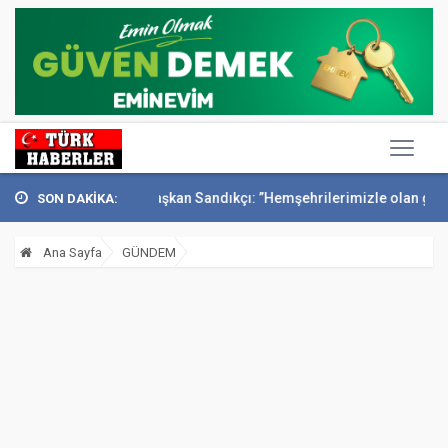
ta anıldı
Başkan Sandıkçı: ”Hemşehrilerimizle olan güçl...
Başkan
SON DAKİKA:
Ana Sayfa
GÜNDEM