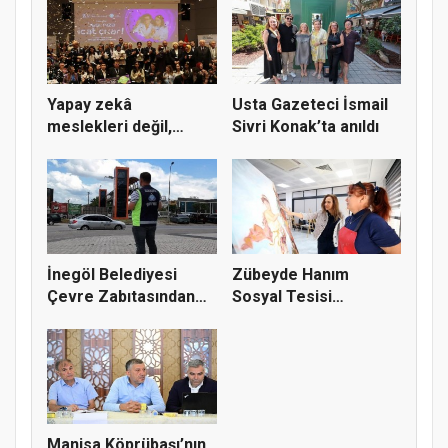
Yapay zekâ
Usta Gazeteci İsmail
meslekleri değil,
Sivri Konak’ta anıldı
kullanmayanları...
İnegöl Belediyesi
Zübeyde Hanım
Çevre Zabıtasından
Sosyal Tesisi
Drone De...
vatandaşların bul...
Manisa Köprübaşı’nın