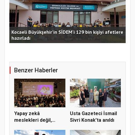
Kocaeli Büyükşehir’in SİDEM’i 129 bin kişiyi afetlere
hazırladı
Ust
Benzer Haberler
Yapay zekâ
Usta Gazeteci İsmail
meslekleri değil,
Sivri Konak’ta anıldı
kullanmayanları...