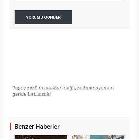
YORUMU GÖNDER
Yapay zekâ meslekleri değil, kullanmayanları
Koc
geride bırakacak!
haz
Benzer Haberler