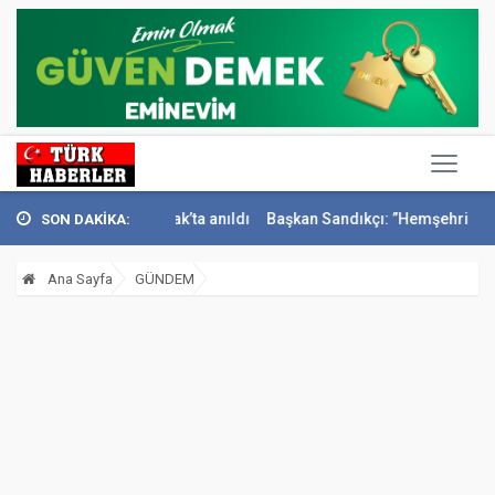
smail Sivri Konak’ta anıldı
Başkan Sandıkçı: ”Hemşehrilerimizle olan
SON DAKİKA:
Ana Sayfa
GÜNDEM