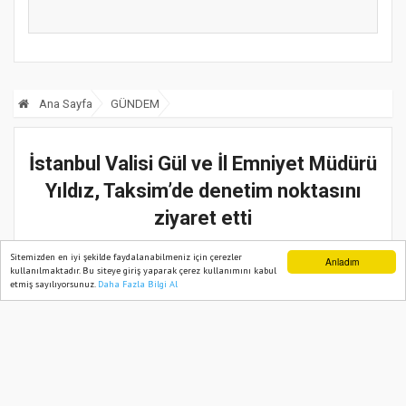
Akılla...
Ana Sayfa
GÜNDEM
İstanbul Valisi Gül ve İl Emniyet Müdürü
Yıldız, Taksim’de denetim noktasını
ziyaret etti
Sitemizden en iyi şekilde faydalanabilmeniz için çerezler
Anladım
01 Ocak, 2025, Çarşamba 05:30
kullanılmaktadır. Bu siteye giriş yaparak çerez kullanımını kabul
etmiş sayılıyorsunuz.
Daha Fazla Bilgi Al
Ana Sayfa
Web TV
Foto Galeri
Yazarlar