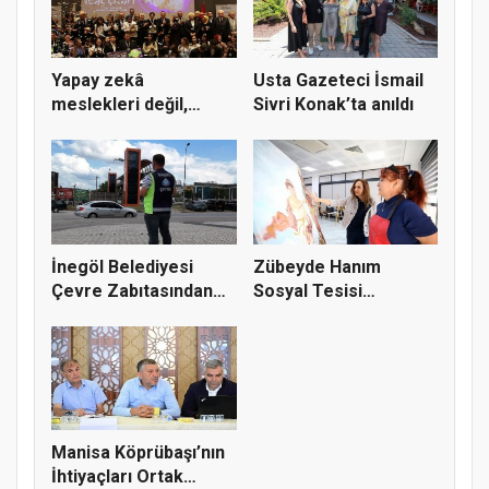
Yapay zekâ
Usta Gazeteci İsmail
meslekleri değil,
Sivri Konak’ta anıldı
kullanmayanları...
İnegöl Belediyesi
Zübeyde Hanım
Çevre Zabıtasından
Sosyal Tesisi
Drone De...
vatandaşların bul...
Manisa Köprübaşı’nın
İhtiyaçları Ortak