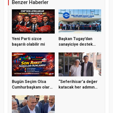
Benzer Haberler
Yeni Parti sizce
Başkan Tugay’dan
başarılı olabilir mi
sanayiciye destek
mesajı
Bugün Seçim Olsa
“Seferihisar’a değer
Cumhurbaşkanı olarak
katacak her adımın
kimi gö...
yanın...