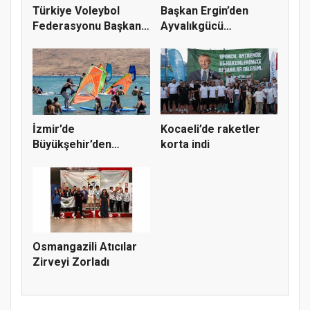
Türkiye Voleybol
Başkan Ergin’den
Federasyonu Başkanı
Ayvalıkgücü
Mehmet A...
Belediyespor’a M...
İzmir’de
Kocaeli’de raketler
Büyükşehir’den
korta indi
gençlere sörf
deneyim...
Osmangazili Atıcılar
Zirveyi Zorladı