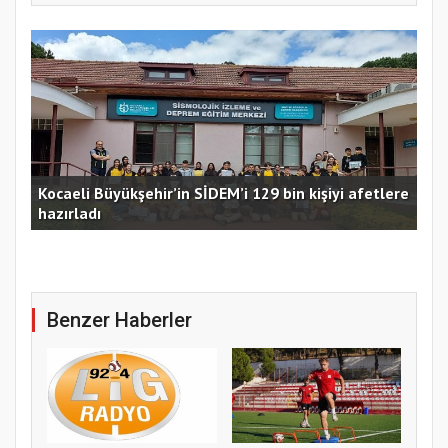
Kocaeli Büyükşehir’in SİDEM’i 129 bin kişiyi afetlere
hazırladı
Ust
Benzer Haberler