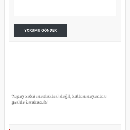
YORUMU GÖNDER
Yapay zekâ meslekleri değil, kullanmayanları
Koc
geride bırakacak!
haz