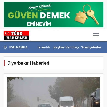
ivri Konak’ta anıldı
Başkan Sandıkçı: ”Hemşehrilerimizle olan güçl.
SON DAKİKA:
Diyarbakır Haberleri