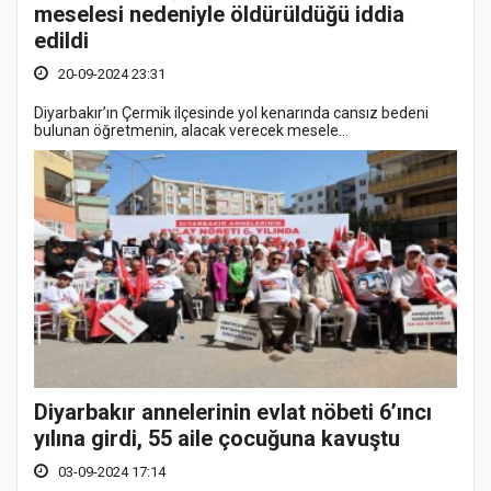
meselesi nedeniyle öldürüldüğü iddia
edildi
20-09-2024 23:31
Diyarbakır’ın Çermik ilçesinde yol kenarında cansız bedeni
bulunan öğretmenin, alacak verecek mesele...
Diyarbakır annelerinin evlat nöbeti 6’ıncı
yılına girdi, 55 aile çocuğuna kavuştu
03-09-2024 17:14