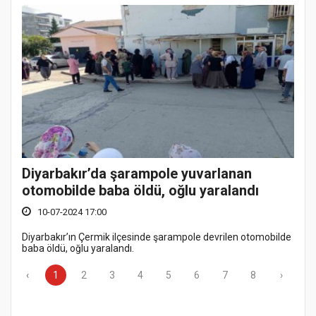
Diyarbakır’da şarampole yuvarlanan
otomobilde baba öldü, oğlu yaralandı
10-07-2024 17:00
Diyarbakır’ın Çermik ilçesinde şarampole devrilen otomobilde
baba öldü, oğlu yaralandı.
‹
1
2
3
4
5
6
7
8
›