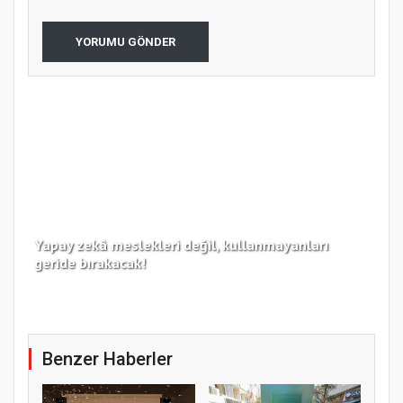
YORUMU GÖNDER
Yapay zekâ meslekleri değil, kullanmayanları
Koc
geride bırakacak!
haz
Benzer Haberler