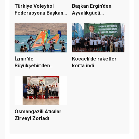
Türkiye Voleybol
Başkan Ergin’den
Federasyonu Başkanı
Ayvalıkgücü
Mehmet A...
Belediyespor’a M...
İzmir’de
Kocaeli’de raketler
Büyükşehir’den
korta indi
gençlere sörf
deneyim...
Osmangazili Atıcılar
Zirveyi Zorladı