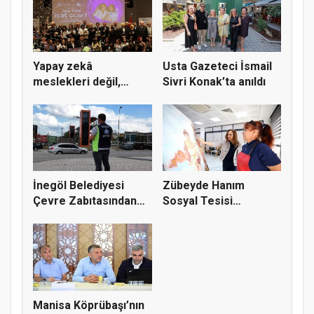
Yapay zekâ
Usta Gazeteci İsmail
meslekleri değil,
Sivri Konak’ta anıldı
kullanmayanları...
İnegöl Belediyesi
Zübeyde Hanım
Çevre Zabıtasından
Sosyal Tesisi
Drone De...
vatandaşların bul...
Manisa Köprübaşı’nın