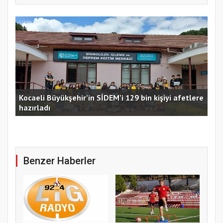
Kocaeli Büyükşehir’in SİDEM’i 129 bin kişiyi afetlere
hazırladı
Ust
Benzer Haberler